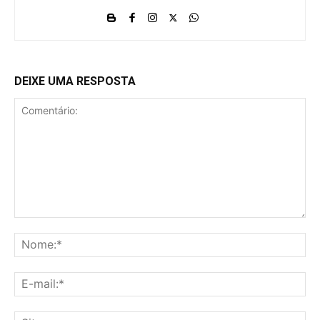
DEIXE UMA RESPOSTA
Comentário:
No
E-
mai
Sit