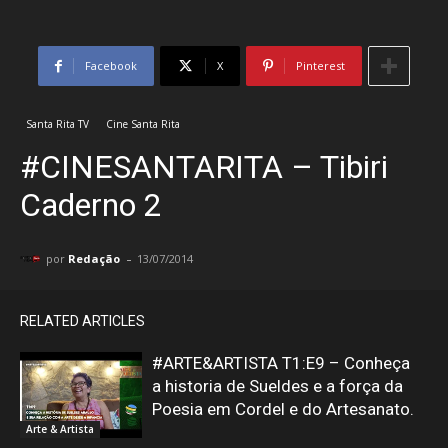
Facebook
X
Pinterest
Santa Rita TV
Cine Santa Rita
#CINESANTARITA – Tibiri
Caderno 2
-
por
Redação
13/07/2014
RELATED ARTICLES
#ARTE&ARTISTA T1:E9 – Conheça
a historia de Sueldes e a força da
Poesia em Cordel e do Artesanato.
Arte & Artista