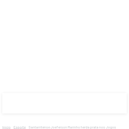
Início
Esporte
Santarritense Joeferson Marinho herda prata nos Jogos