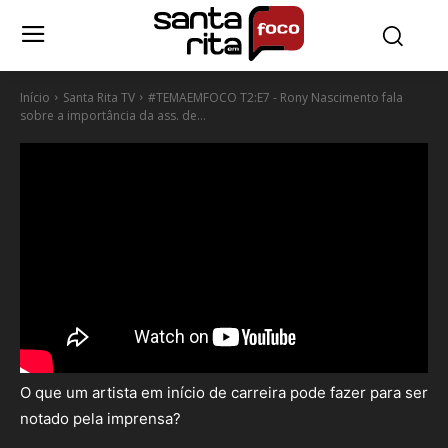
Início
Santa Rita TV
#TEMAEMFOCO T2:E7 - Rony Nascimento fala
sobre a importância da ass. de...
O que um artista em início de carreira pode fazer para ser
notado pela imprensa?