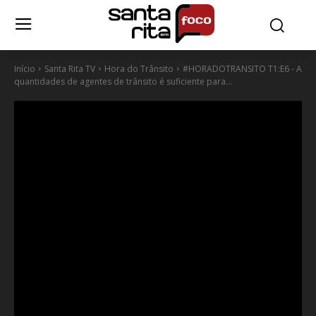
Início
Santa Rita TV
Hora do Trânsito
#HORADOTRANSITO T1:E6 - A
quantidades de agentes de trânsito é suficiente para...