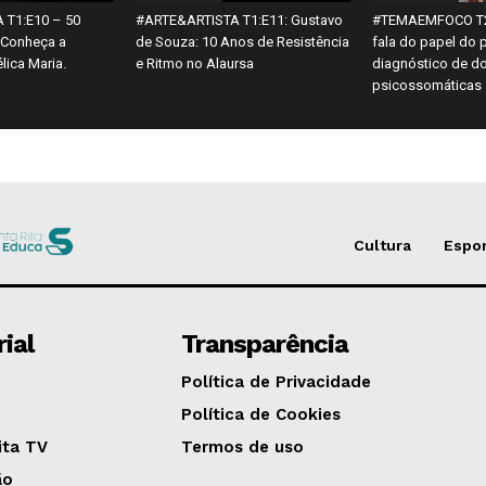
 T1:E10 – 50
#ARTE&ARTISTA T1:E11: Gustavo
#TEMAEMFOCO T2:
 Conheça a
de Souza: 10 Anos de Resistência
fala do papel do 
lica Maria.
e Ritmo no Alaursa
diagnóstico de d
psicossomáticas
Cultura
Espo
rial
Transparência
Política de Privacidade
Política de Cookies
ita TV
Termos de uso
ão