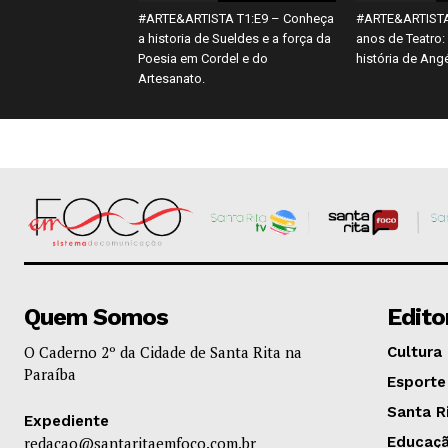
#ARTE&ARTISTA T1:E9 – Conheça
#ARTE&ARTISTA
a historia de Sueldes e a força da
anos de Teatro:
Poesia em Cordel e do
história de Angé
Artesanato.
Quem Somos
Edito
O Caderno 2º da Cidade de Santa Rita na
Cultura
Paraíba
Esporte
Santa R
Expediente
redacao@santaritaemfoco.com.br
Educaç