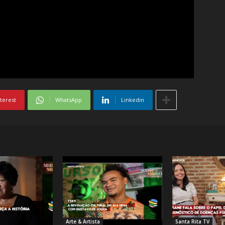
terest
WhatsApp
Linkedin
Arte & Artista
Santa Rita TV