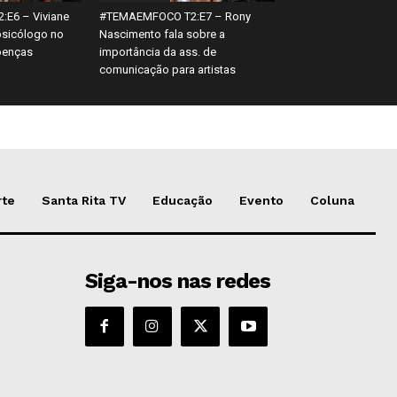
E6 – Viviane
#TEMAEMFOCO T2:E7 – Rony
psicólogo no
Nascimento fala sobre a
oenças
importância da ass. de
comunicação para artistas
rte
Santa Rita TV
Educação
Evento
Coluna
Siga-nos nas redes