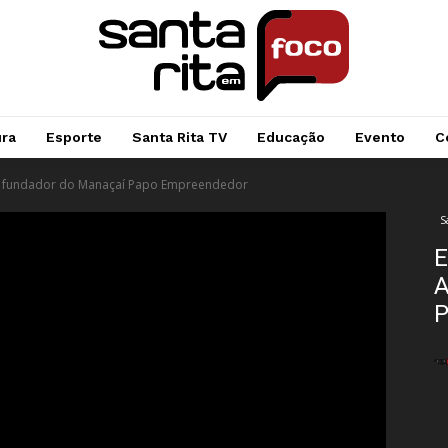
ura
Esporte
Santa Rita TV
Educação
Evento
C
s, fundador do Manaçaí Papo Empreendedor
S
E
A
P