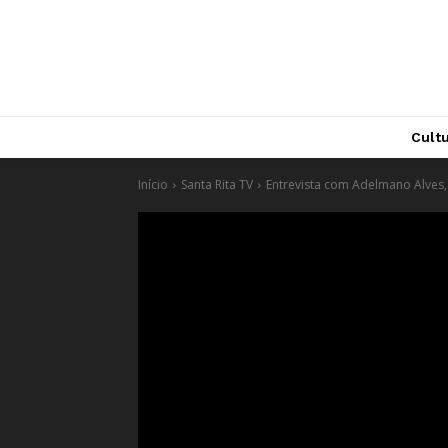
Cult
Início
Santa Rita TV
Entrevista com Adelmano Alve