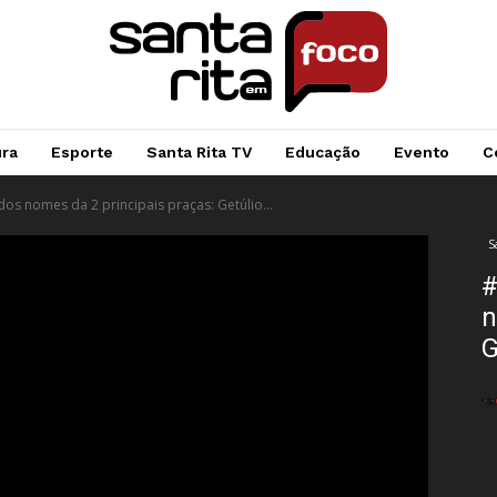
ura
Esporte
Santa Rita TV
Educação
Evento
C
dos nomes da 2 principais praças: Getúlio...
S
#
n
G