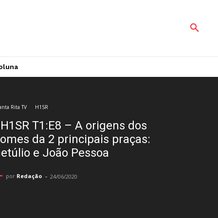
oluna
anta Rita TV
H1SR
H1SR T1:E8 – A origens dos
omes da 2 principais praças:
etúlio e João Pessoa
-
por
Redação
24/06/2020