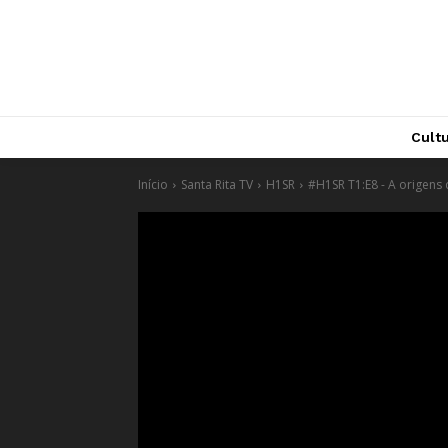
Cult
Início
Santa Rita TV
H1SR
#H1SR T1:E8 - A origens 