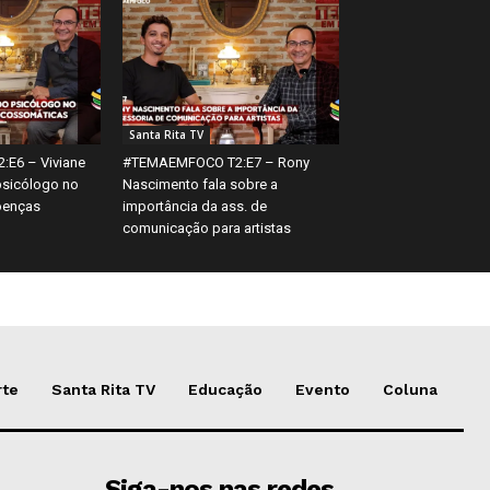
Santa Rita TV
E6 – Viviane
#TEMAEMFOCO T2:E7 – Rony
psicólogo no
Nascimento fala sobre a
oenças
importância da ass. de
comunicação para artistas
rte
Santa Rita TV
Educação
Evento
Coluna
Siga-nos nas redes