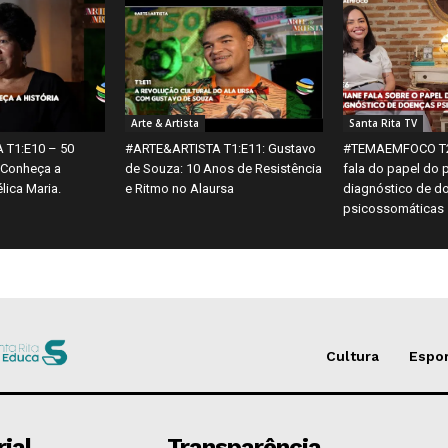
Arte & Artista
Santa Rita TV
 T1:E10 – 50
#ARTE&ARTISTA T1:E11: Gustavo
#TEMAEMFOCO T2:
 Conheça a
de Souza: 10 Anos de Resistência
fala do papel do 
lica Maria.
e Ritmo no Alaursa
diagnóstico de d
psicossomáticas
Cultura
Espo
rial
Transparência