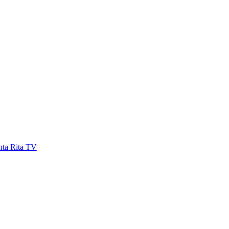
nta Rita TV
EMAEMFOCO T2:E6 – Viviane fala do papel
psicólogo no diagnóstico de doenças
icossomáticas