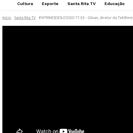
Cultura
Esporte
Santa Rita TV
Educação
Início
Santa Rita TV
#VITRINESDESUCESSO T1:E3 - Gilvan, diretor da TekShine, 