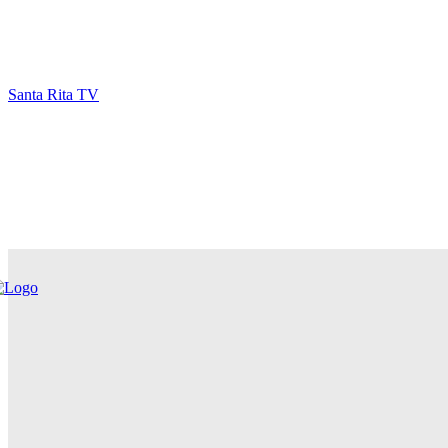
Santa Rita TV
#TEMAEMFOCO T2:E7 – Rony Nascimento fala
sobre a importância da ass. de comunicação
para artistas