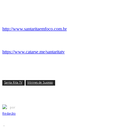
Produção e Gravação: Rony Nascimento
Produção e Edição: Rafael Castro
Realização:
http://www.santaritaemfoco.com.br
Se você deseja contribuir, é possível fazer isso a partir de apenas 5
👇
https://www.catarse.me/santaritatv
Facebook
X
Pinterest
Santa Rita TV
Vitrines de Sucesso
#VITRINESDESUCESSO T1:E3 – Gilvan, direto
por
Redação
-