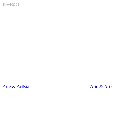
18/04/2025
RELATED ARTICLES
Arte & Artista
Arte & Artista
#ARTE&ARTISTA T1:E9 – Conheça a historia
#ARTE&ARTISTA T1:E10 – 
de Sueldes e a força da Poesia em Cordel e
Conheça a história de Ang
do Artesanato.