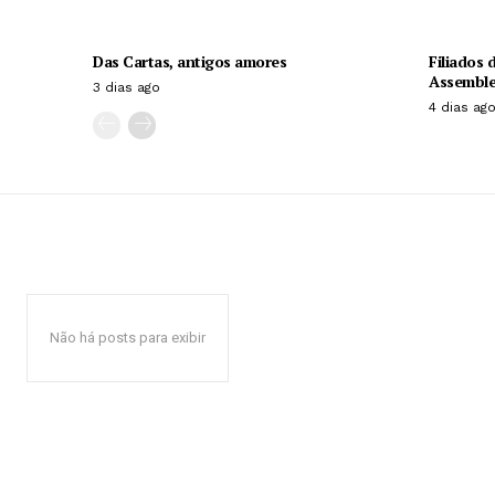
Das Cartas, antigos amores
Filiados
Assemblei
3 dias ago
4 dias ag
Não há posts para exibir