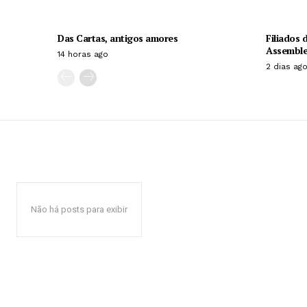
Das Cartas, antigos amores
Filiados
Assemblei
14 horas ago
2 dias ag
Não há posts para exibir