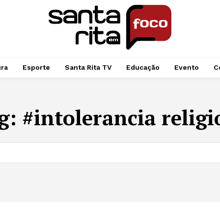
ura
Esporte
Santa Rita TV
Educação
Evento
C
g:
#intolerancia religi