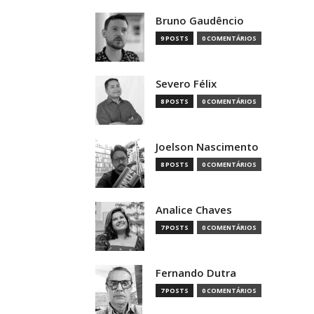
Bruno Gaudêncio
9 POSTS
0 COMENTÁRIOS
Severo Félix
8 POSTS
0 COMENTÁRIOS
Joelson Nascimento
8 POSTS
0 COMENTÁRIOS
Analice Chaves
7 POSTS
0 COMENTÁRIOS
Fernando Dutra
7 POSTS
0 COMENTÁRIOS