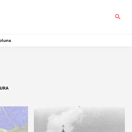
oluna
URA