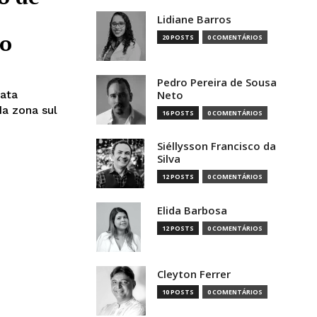
Lidiane Barros
to
20 POSTS
0 COMENTÁRIOS
Pedro Pereira de Sousa
ata
Neto
da zona sul
16 POSTS
0 COMENTÁRIOS
Siéllysson Francisco da
Silva
12 POSTS
0 COMENTÁRIOS
Elida Barbosa
12 POSTS
0 COMENTÁRIOS
Cleyton Ferrer
10 POSTS
0 COMENTÁRIOS