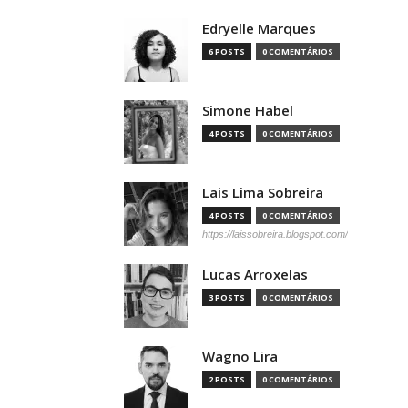
Edryelle Marques
6 POSTS
0 COMENTÁRIOS
Simone Habel
4 POSTS
0 COMENTÁRIOS
Lais Lima Sobreira
4 POSTS
0 COMENTÁRIOS
https://laissobreira.blogspot.com/
Lucas Arroxelas
3 POSTS
0 COMENTÁRIOS
Wagno Lira
2 POSTS
0 COMENTÁRIOS