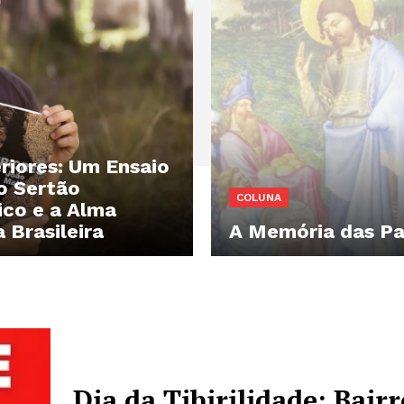
eriores: Um Ensaio
o Sertão
COLUNA
ico e a Alma
 Brasileira
A Memória das Pa
Dia da Tibirilidade: Bairr