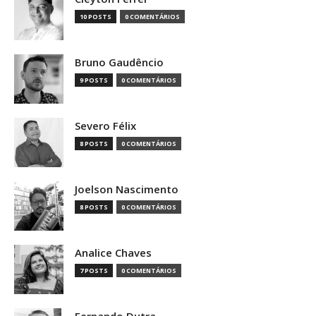
10 POSTS
0 COMENTÁRIOS
Bruno Gaudêncio
9 POSTS
0 COMENTÁRIOS
Severo Félix
8 POSTS
0 COMENTÁRIOS
Joelson Nascimento
8 POSTS
0 COMENTÁRIOS
Analice Chaves
7 POSTS
0 COMENTÁRIOS
Fernando Dutra