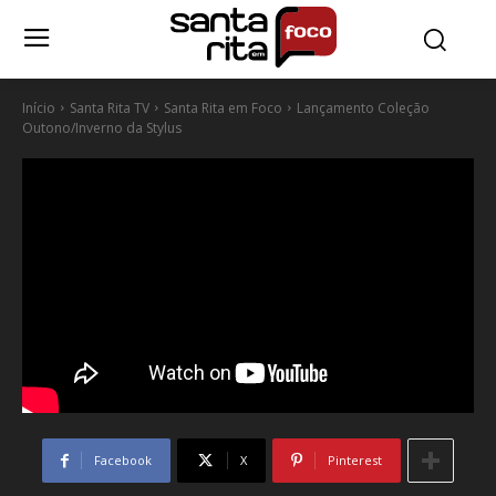
Início
Santa Rita TV
Santa Rita em Foco
Lançamento Coleção
Outono/Inverno da Stylus
Facebook
X
Pinterest