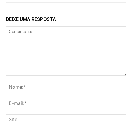
DEIXE UMA RESPOSTA
Comentário:
No
E-
mai
Sit