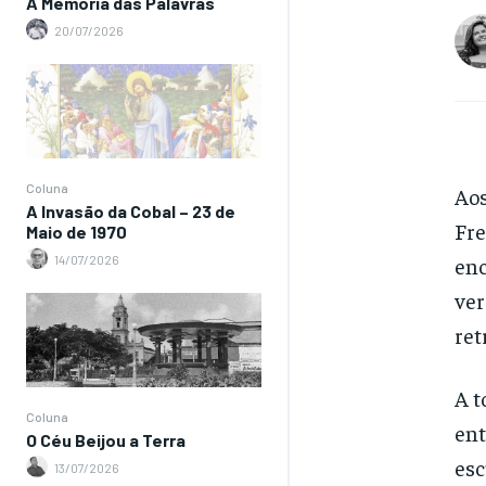
A Memória das Palavras
20/07/2026
Coluna
Aos
A Invasão da Cobal – 23 de
Fre
Maio de 1970
enc
14/07/2026
ver
ret
A t
Coluna
ent
O Céu Beijou a Terra
esc
13/07/2026