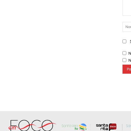
Come
N
N