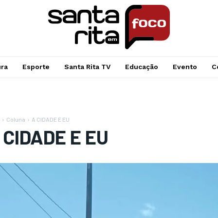
ura
Esporte
Santa Rita TV
Educação
Evento
C
Coluna
A CIDADE E EU
 CIDADE E EU