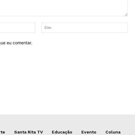
E-
Site
mail:*
que eu comentar.
rte
Santa Rita TV
Educação
Evento
Coluna