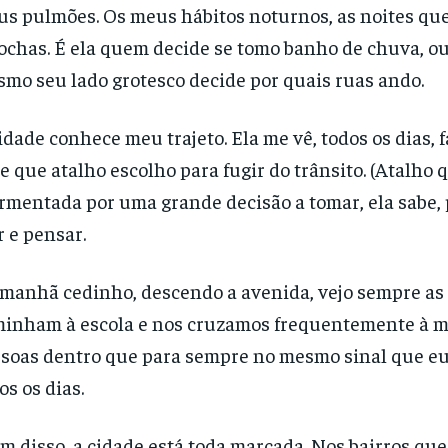
s pulmões. Os meus hábitos noturnos, as noites que 
ochas. É ela quem decide se tomo banho de chuva, ou
mo seu lado grotesco decide por quais ruas ando.
idade conhece meu trajeto. Ela me vê, todos os dias
e que atalho escolho para fugir do trânsito. (Atalho
rmentada por uma grande decisão a tomar, ela sabe,
 e pensar.
manhã cedinho, descendo a avenida, vejo sempre a
inham à escola e nos cruzamos frequentemente à 
soas dentro que para sempre no mesmo sinal que eu.
os os dias.
m disso, a cidade está toda marcada. Nos bairros que