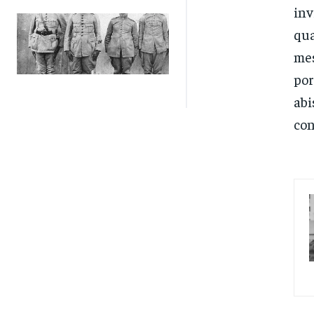
inv
qua
mes
por
abi
con