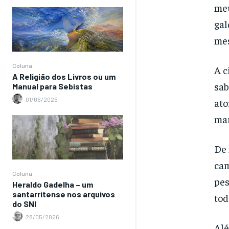
meu
gal
mes
Coluna
A c
A Religião dos Livros ou um
sab
Manual para Sebistas
01/06/2026
ato
mar
De 
cam
Coluna
pes
Heraldo Gadelha – um
santarritense nos arquivos
tod
do SNI
28/05/2026
Alé