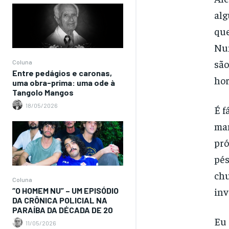
alg
que
Num
são
Coluna
Entre pedágios e caronas,
hor
uma obra-prima: uma ode à
Tangolo Mangos
18/05/2026
É f
man
pró
pés
chu
Coluna
inv
“O HOMEM NU” – UM EPISÓDIO
DA CRÔNICA POLICIAL NA
PARAÍBA DA DÉCADA DE 20
Eu 
11/05/2026