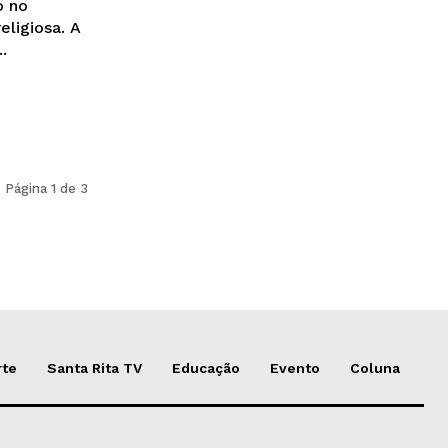
o no
eligiosa. A
.
Página 1 de 3
rte
Santa Rita TV
Educação
Evento
Coluna