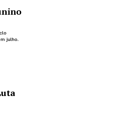
unino
clo
m julho.
Luta