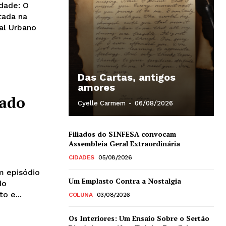
dade: O
tada na
ial Urbano
Das Cartas, antigos
amores
çado
Cyelle Carmem
-
06/08/2026
Filiados do SINFESA convocam
Assembleia Geral Extraordinária
CIDADES
05/08/2026
m episódio
Um Emplasto Contra a Nostalgia
do
o e...
COLUNA
03/08/2026
Os Interiores: Um Ensaio Sobre o Sertão