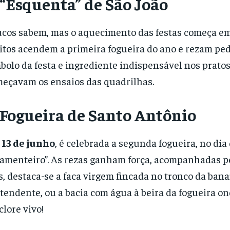
 “Esquenta” de São João
cos sabem, mas o aquecimento das festas começa e
tos acendem a primeira fogueira do ano e rezam ped
bolo da festa e ingrediente indispensável nos prat
eçavam os ensaios das quadrilhas.
 Fogueira de Santo Antônio
m
13 de junho
, é celebrada a segunda fogueira, no dia
amenteiro”. As rezas ganham força, acompanhadas pe
s, destaca-se a faca virgem fincada no tronco da ban
tendente, ou a bacia com água à beira da fogueira o
clore vivo!