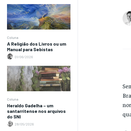
Coluna
A Religião dos Livros ou um
Manual para Sebistas
01/06/2026
Sem
Bra
Coluna
nor
Heraldo Gadelha – um
santarritense nos arquivos
qua
do SNI
28/05/2026