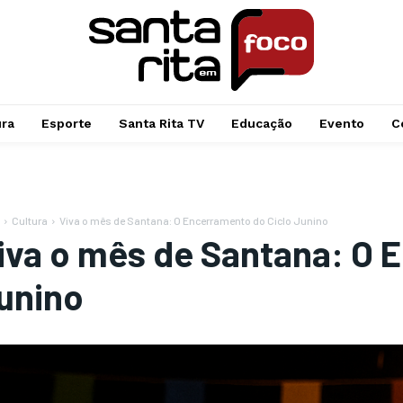
ura
Esporte
Santa Rita TV
Educação
Evento
C
Cultura
Viva o mês de Santana: O Encerramento do Ciclo Junino
iva o mês de Santana: O 
unino