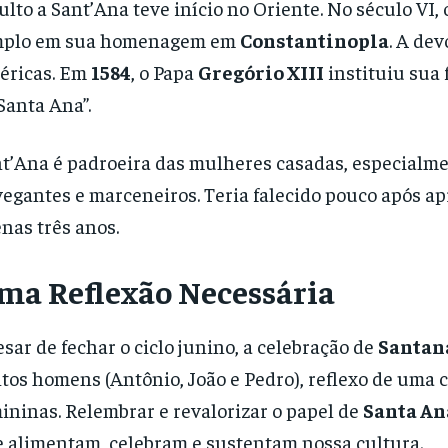
ulto a Sant’Ana teve início no Oriente. No século VI
mplo em sua homenagem em
Constantinopla
. A de
éricas. Em
1584
, o Papa
Gregório XIII
instituiu sua 
Santa Ana”.
t’Ana é padroeira das mulheres casadas, especialmen
egantes e marceneiros. Teria falecido pouco após ap
nas três anos.
ma Reflexão Necessária
sar de fechar o ciclo junino, a celebração de
Santan
tos homens (Antônio, João e Pedro), reflexo de uma 
ininas. Relembrar e revalorizar o papel de
Santa An
 alimentam, celebram e sustentam nossa cultura.