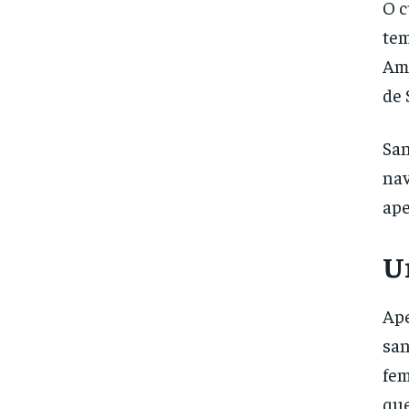
O c
te
Am
de 
San
nav
ape
U
Ape
san
fem
que