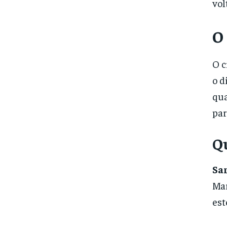
vol
O
O c
o d
qua
par
Q
Sa
Mar
est