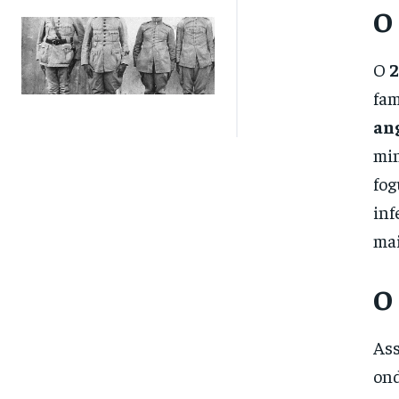
O
O
2
fam
an
min
fog
inf
mai
O
Ass
ond