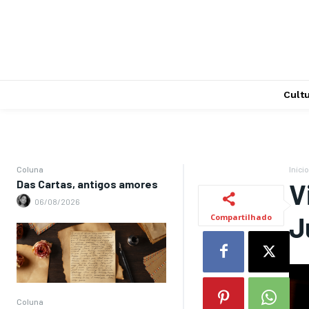
Cult
Coluna
Início
Das Cartas, antigos amores
V
06/08/2026
J
Compartilhado
Coluna