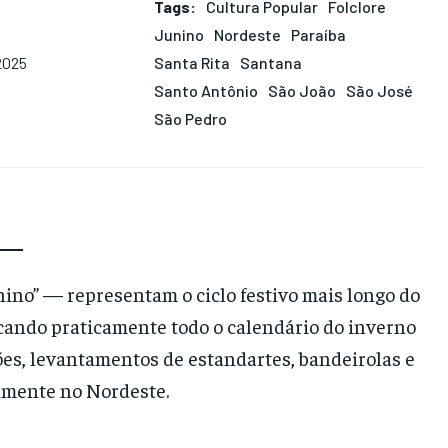
Tags:
Cultura Popular
Folclore
Junino
Nordeste
Paraíba
Santa Rita
Santana
2025
Santo Antônio
São João
São José
São Pedro
nino” — representam o ciclo festivo mais longo do
cando praticamente todo o calendário do inverno
ões, levantamentos de estandartes, bandeirolas e
almente no Nordeste.