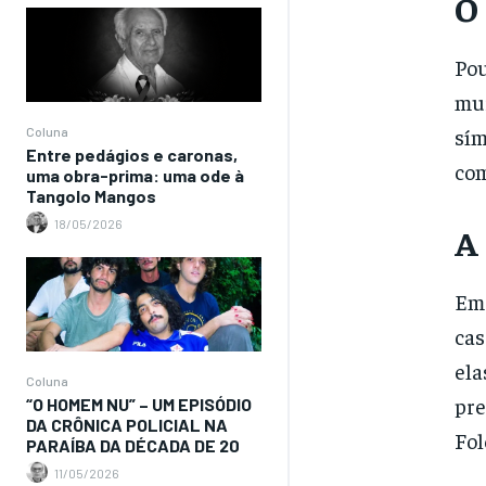
O
Pou
mui
sím
Coluna
Entre pedágios e caronas,
com
uma obra-prima: uma ode à
Tangolo Mangos
18/05/2026
A
E
cas
ela
Coluna
pre
“O HOMEM NU” – UM EPISÓDIO
DA CRÔNICA POLICIAL NA
Fol
PARAÍBA DA DÉCADA DE 20
11/05/2026