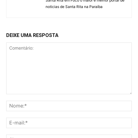
Santa Rita em Foco o maior e melhor portal de
noticias de Santa Rita na Paraíba
DEIXE UMA RESPOSTA
Comentário:
No
E-
mai
Sit