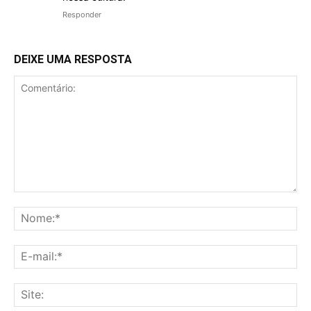
Responder
DEIXE UMA RESPOSTA
Comentário:
No
E-
mai
Sit