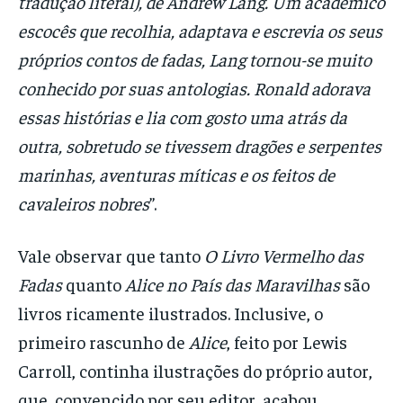
tradução literal), de Andrew Lang. Um acadêmico
escocês que recolhia, adaptava e escrevia os seus
próprios contos de fadas, Lang tornou-se muito
conhecido por suas antologias. Ronald adorava
essas histórias e lia com gosto uma atrás da
outra, sobretudo se tivessem dragões e serpentes
marinhas, aventuras míticas e os feitos de
cavaleiros nobres
”.
Vale observar que tanto
O Livro Vermelho das
Fadas
quanto
Alice no País das Maravilhas
são
livros ricamente ilustrados. Inclusive, o
primeiro rascunho de
Alice
, feito por Lewis
Carroll, continha ilustrações do próprio autor,
que, convencido por seu editor, acabou